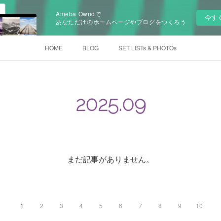
Ameba Owndで
今す
あなただけのホームページやブログをつくろう
HOME
BLOG
SET LISTs & PHOTOs
2025
.
09
まだ記事がありません。
1
2
3
4
5
6
7
8
9
10